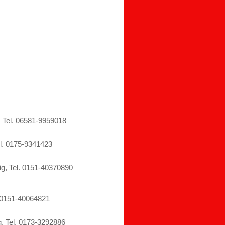
6581-9959018
75-9341423
l. 0151-40370890
-40064821
0173-3292886