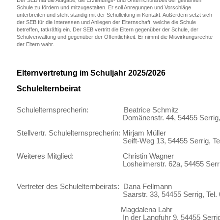
Der SEB hat die Aufgabe, die Erziehungs- und Unterrichtsarbeit der gesamten
Schule zu fördern und mitzugestalten. Er soll Anregungen und Vorschläge
unterbreiten und steht ständig mit der Schulleitung in Kontakt. Außerdem setzt sich
der SEB für die Interessen und Anliegen der Elternschaft, welche die Schule
betreffen, tatkräftig ein. Der SEB vertritt die Eltern gegenüber der Schule, der
Schulverwaltung und gegenüber der Öffentlichkeit. Er nimmt die Mitwirkungsrechte
der Eltern wahr.
Elternvertretung im Schuljahr 2025/2026
Schulelternbeirat
Schulelternsprecherin: Beatrice Schmitz
Domänenstr. 44, 54455 Serrig, Tel. 0
Stellvertr. Schulelternsprecherin: Mirjam Müller
Seift-Weg 13, 54455 Serrig, Tel. 01
Weiteres Mitglied: Christin Wagner
Losheimerstr. 62a, 54455 Serrig, Te
Vertreter des Schulelternbeirats: Dana Fellmann
Saarstr. 33, 54455 Serrig, Tel. 0151
Magdalena Lahr
In der Langfuhr 9, 54455 Serrig, Tel. 